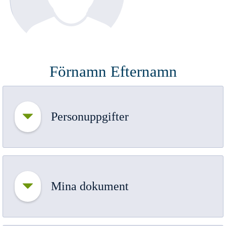
Klicka här för att ladda
Förnamn Efternamn
upp en bild
Personuppgifter
Mina dokument