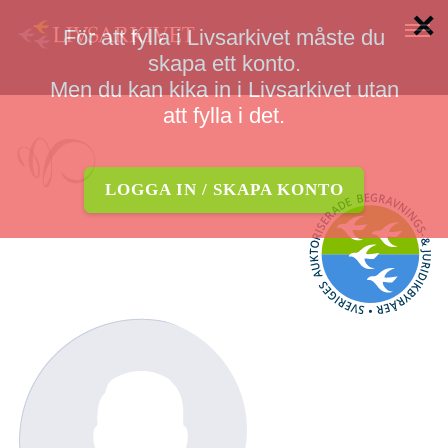
×
För att fylla i Livsarkivet måste du
skapa ett konto.
Logga in
Men du kan kika in i Livsarkivet utan
OM LIVSARKIVET
att fylla i det.
SÅ GÖR DU
LOGGA IN / SKAPA KONTO
FRÅGOR OCH SVAR
LOGGA IN